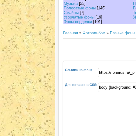
Музыка
[33]
П
Полосатые фоны
[146]
Р
Смайлы
[7]
Т
Узорчатые фоны
[19]
У
Фоны сердечки
[101]
Главная
»
Фотоальбом
»
Разные фоны
Ссылка на фон:
Для вставки в CSS: