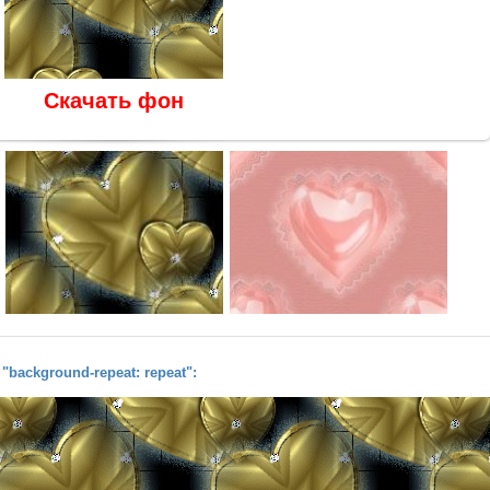
Скачать фон
background-repeat: repeat":