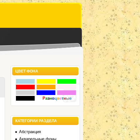
ЦВЕТ ФОНА
Р
а
з
н
о
ц
в
е
т
н
ы
е
КАТЕГОРИИ РАЗДЕЛА
Абстракция
Акварельные фоны