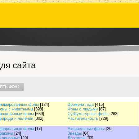
ля сайта
ЯТЬ ФОН?
нимированные фоны
[124]
Времена года
[415]
оны с животными
[398]
Фоны с людьми
[87]
раздничные фоны
[669]
Субкультурные фоны
[263]
рирода и явления
[302]
Растительность
[729]
кварельные фоны
[17]
Акварельные фоны
[20]
раконы
[24]
Звезды
[64]
улинарные
[29]
Логотипы
[33]