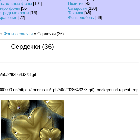
астельные фоны
[101]
Позитив
[43]
етро фоны
[56]
Сладости
[128]
етрадные фоны
[16]
Техника
[48]
крашения
[72]
Фоны любовь
[39]
»
Фоны сердечки
» Сердечки (36)
Сердечки (36)