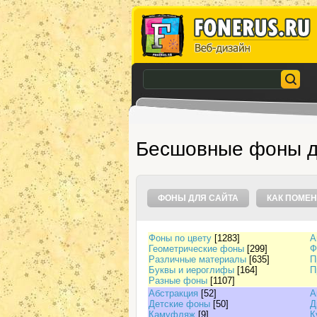
Бесшовные фоны д
ФОНЫ ДЛЯ САЙТА
КАК ПОМЕН
Фоны по цвету
[1283]
А
Геометрические фоны
[299]
Ф
Различные материалы
[635]
П
Буквы и иероглифы
[164]
П
Разные фоны
[1107]
Абстракция
[52]
А
Детские фоны
[50]
Д
Камуфляж
[9]
К