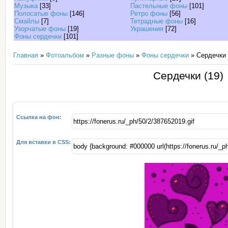
Музыка
[33]
Пастельные фоны
[101]
Полосатые фоны
[146]
Ретро фоны
[56]
Смайлы
[7]
Тетрадные фоны
[16]
Узорчатые фоны
[19]
Украшения
[72]
Фоны сердечки
[101]
Главная
»
Фотоальбом
»
Разные фоны
»
Фоны сердечки
» Сердечки 
Сердечки (19)
Ссылка на фон:
Для вставки в CSS: