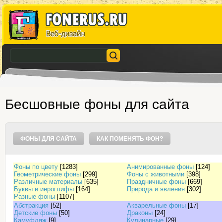
Бесшовные фоны для сайта
ФОНЫ ДЛЯ САЙТА
КАК ПОМЕНЯТЬ ФОН?
Фоны по цвету
[1283]
Анимированные фоны
[124]
Геометрические фоны
[299]
Фоны с животными
[398]
Различные материалы
[635]
Праздничные фоны
[669]
Буквы и иероглифы
[164]
Природа и явления
[302]
Разные фоны
[1107]
Абстракция
[52]
Акварельные фоны
[17]
Детские фоны
[50]
Драконы
[24]
Камуфляж
[9]
Кулинарные
[29]