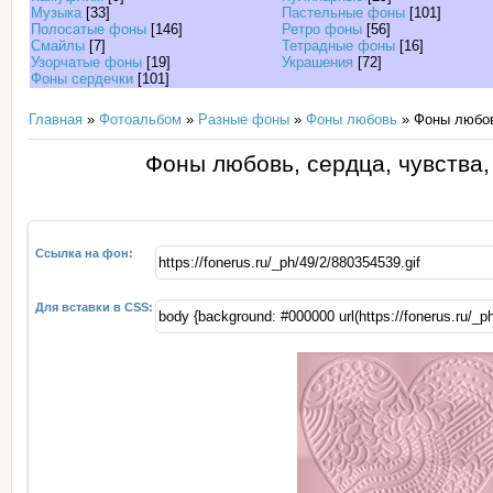
Музыка
[33]
Пастельные фоны
[101]
Полосатые фоны
[146]
Ретро фоны
[56]
Смайлы
[7]
Тетрадные фоны
[16]
Узорчатые фоны
[19]
Украшения
[72]
Фоны сердечки
[101]
Главная
»
Фотоальбом
»
Разные фоны
»
Фоны любовь
» Фоны любовь
Фоны любовь, сердца, чувства,
Ссылка на фон:
Для вставки в CSS: