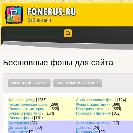
Бесшовные фоны для сайта
ФОНЫ ДЛЯ САЙТА
КАК ПОМЕНЯТЬ ФОН?
Фоны по цвету
[1283]
Анимированные фоны
[124]
Геометрические фоны
[299]
Фоны с животными
[398]
Различные материалы
[635]
Праздничные фоны
[669]
Буквы и иероглифы
[164]
Природа и явления
[302]
Разные фоны
[1107]
Абстракция
[52]
Акварельные фоны
[17]
Детские фоны
[50]
Драконы
[24]
Камуфляж
[9]
Кулинарные
[29]