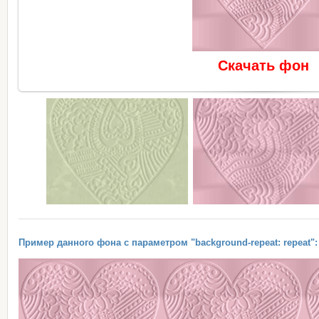
Скачать фон
Пример данного фона с параметром "background-repeat: repeat":