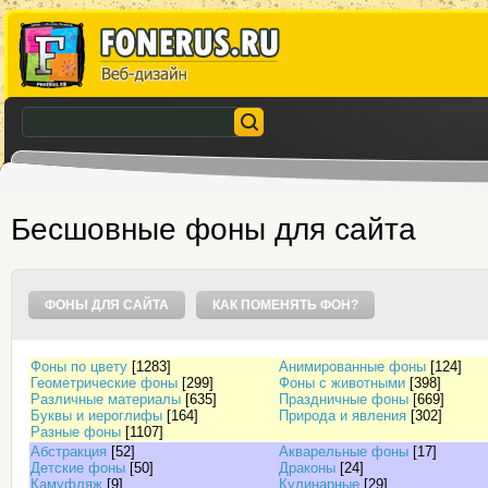
Бесшовные фоны для сайта
ФОНЫ ДЛЯ САЙТА
КАК ПОМЕНЯТЬ ФОН?
Фоны по цвету
[1283]
Анимированные фоны
[124]
Геометрические фоны
[299]
Фоны с животными
[398]
Различные материалы
[635]
Праздничные фоны
[669]
Буквы и иероглифы
[164]
Природа и явления
[302]
Разные фоны
[1107]
Абстракция
[52]
Акварельные фоны
[17]
Детские фоны
[50]
Драконы
[24]
Камуфляж
[9]
Кулинарные
[29]