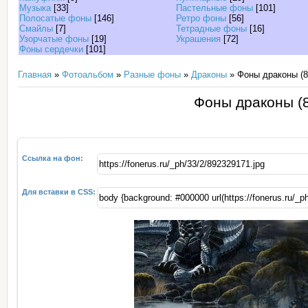
Музыка
[33]
Пастельные фоны
[101]
Полосатые фоны
[146]
Ретро фоны
[56]
Смайлы
[7]
Тетрадные фоны
[16]
Узорчатые фоны
[19]
Украшения
[72]
Фоны сердечки
[101]
Главная
»
Фотоальбом
»
Разные фоны
»
Драконы
» Фоны драконы (8
Фоны драконы (8
Ссылка на фон:
Для вставки в CSS: