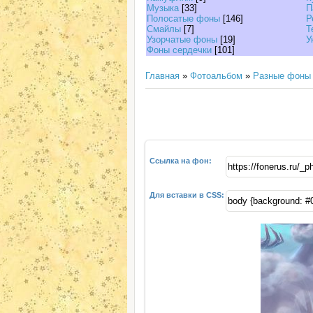
Музыка
[33]
П
Полосатые фоны
[146]
Р
Смайлы
[7]
Т
Узорчатые фоны
[19]
У
Фоны сердечки
[101]
Главная
»
Фотоальбом
»
Разные фоны
Ссылка на фон:
Для вставки в CSS: