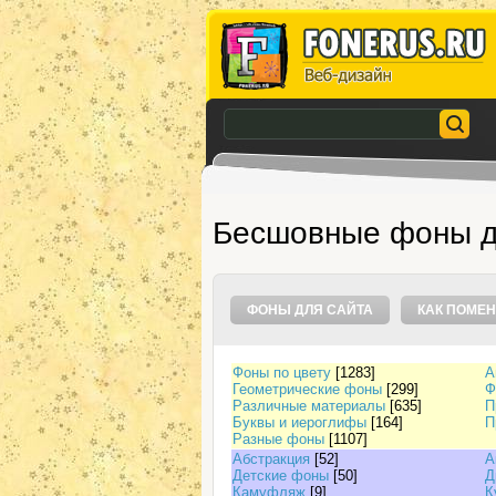
Бесшовные фоны д
ФОНЫ ДЛЯ САЙТА
КАК ПОМЕН
Фоны по цвету
[1283]
А
Геометрические фоны
[299]
Ф
Различные материалы
[635]
П
Буквы и иероглифы
[164]
П
Разные фоны
[1107]
Абстракция
[52]
А
Детские фоны
[50]
Д
Камуфляж
[9]
К