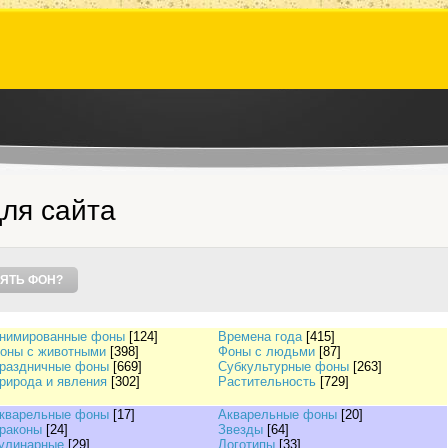
ля сайта
ЯТЬ ФОН?
нимированные фоны
[124]
Времена года
[415]
оны с животными
[398]
Фоны с людьми
[87]
раздничные фоны
[669]
Субкультурные фоны
[263]
рирода и явления
[302]
Растительность
[729]
кварельные фоны
[17]
Акварельные фоны
[20]
раконы
[24]
Звезды
[64]
улинарные
[29]
Логотипы
[33]