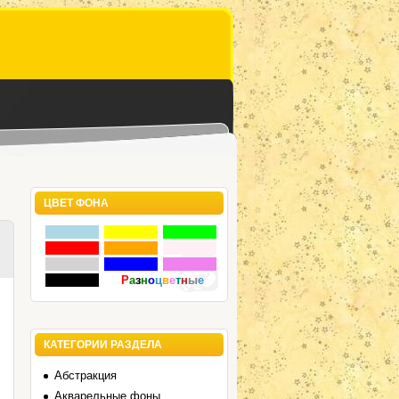
ЦВЕТ ФОНА
Р
а
з
н
о
ц
в
е
т
н
ы
е
КАТЕГОРИИ РАЗДЕЛА
Абстракция
Акварельные фоны