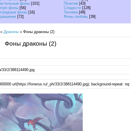
астельные фоны
[101]
Позитив
[43]
етро фоны
[56]
Сладости
[128]
етрадные фоны
[16]
Техника
[48]
крашения
[72]
Фоны любовь
[39]
»
Драконы
» Фоны драконы (2)
Фоны драконы (2)