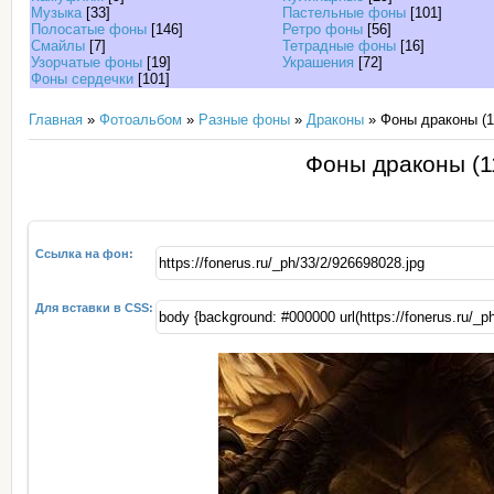
Музыка
[33]
Пастельные фоны
[101]
Полосатые фоны
[146]
Ретро фоны
[56]
Смайлы
[7]
Тетрадные фоны
[16]
Узорчатые фоны
[19]
Украшения
[72]
Фоны сердечки
[101]
Главная
»
Фотоальбом
»
Разные фоны
»
Драконы
» Фоны драконы (1
Фоны драконы (1
Ссылка на фон:
Для вставки в CSS: