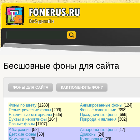
Бесшовные фоны для сайта
ФОНЫ ДЛЯ САЙТА
КАК ПОМЕНЯТЬ ФОН?
Фоны по цвету
[1283]
Анимированные фоны
[124]
Геометрические фоны
[299]
Фоны с животными
[398]
Различные материалы
[635]
Праздничные фоны
[669]
Буквы и иероглифы
[164]
Природа и явления
[302]
Разные фоны
[1107]
Абстракция
[52]
Акварельные фоны
[17]
Детские фоны
[50]
Драконы
[24]
Камуфляж
[9]
Кулинарные
[29]