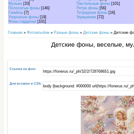
Музыка
[33]
Пастельные фоны
[101]
Полосатые фоны
[146]
Ретро фоны
[56]
Смайлы
[7]
Тетрадные фоны
[16]
Узорчатые фоны
[19]
Украшения
[72]
Фоны сердечки
[101]
Главная
»
Фотоальбом
»
Разные фоны
»
Детские фоны
» Детские фо
Детские фоны, веселые, му
Ссылка на фон:
Для вставки в CSS: