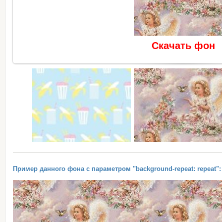
Скачать фон
Пример данного фона с параметром "background-repeat: repeat":