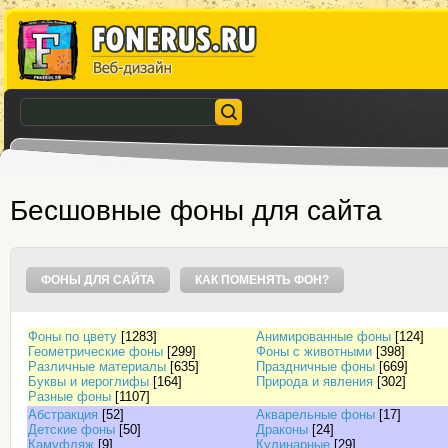
Бесшовные фоны для сайта
ФОНЫ ДЛЯ САЙТА
КАК ПОМЕНЯТЬ ФОН?
Фоны по цвету
[1283]
Анимированные фоны
[124]
Геометрические фоны
[299]
Фоны с животными
[398]
Различные материалы
[635]
Праздничные фоны
[669]
Буквы и иероглифы
[164]
Природа и явления
[302]
Разные фоны
[1107]
Абстракция
[52]
Акварельные фоны
[17]
Детские фоны
[50]
Драконы
[24]
Камуфляж
[9]
Кулинарные
[29]