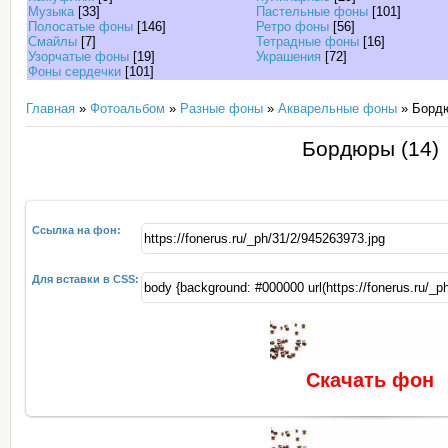
Музыка
[33]
Пастельные фоны
[101]
Полосатые фоны
[146]
Ретро фоны
[56]
Смайлы
[7]
Тетрадные фоны
[16]
Узорчатые фоны
[19]
Украшения
[72]
Фоны сердечки
[101]
Главная
»
Фотоальбом
»
Разные фоны
»
Акварельные фоны
» Бордю
Бордюры (14)
Ссылка на фон:
Для вставки в CSS:
Скачать фон