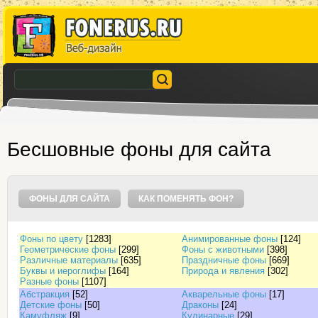
Бесшовные фоны для сайта
ФОНЫ ДЛЯ САЙТА
КАК ПОМЕНЯТЬ ФОН?
Фоны по цвету
[1283]
Анимированные фоны
[124]
Геометрические фоны
[299]
Фоны с животными
[398]
Различные материалы
[635]
Праздничные фоны
[669]
Буквы и иероглифы
[164]
Природа и явления
[302]
Разные фоны
[1107]
Абстракция
[52]
Акварельные фоны
[17]
Детские фоны
[50]
Драконы
[24]
Камуфляж
[9]
Кулинарные
[29]