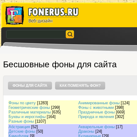
Бесшовные фоны для сайта
ФОНЫ ДЛЯ САЙТА
КАК ПОМЕНЯТЬ ФОН?
Фоны по цвету
[1283]
Анимированные фоны
[124]
Геометрические фоны
[299]
Фоны с животными
[398]
Различные материалы
[635]
Праздничные фоны
[669]
Буквы и иероглифы
[164]
Природа и явления
[302]
Разные фоны
[1107]
Абстракция
[52]
Акварельные фоны
[17]
Детские фоны
[50]
Драконы
[24]
Камуфляж
[9]
Кулинарные
[29]