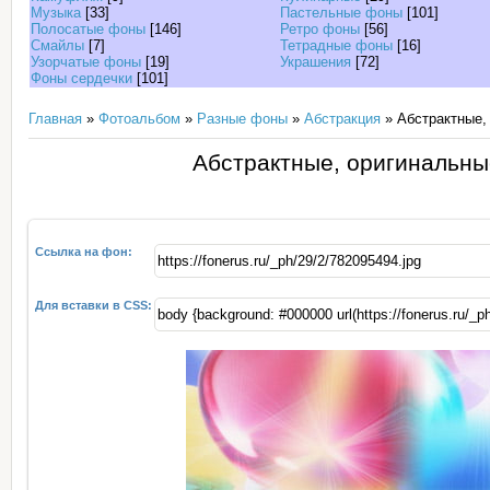
Музыка
[33]
Пастельные фоны
[101]
Полосатые фоны
[146]
Ретро фоны
[56]
Смайлы
[7]
Тетрадные фоны
[16]
Узорчатые фоны
[19]
Украшения
[72]
Фоны сердечки
[101]
Главная
»
Фотоальбом
»
Разные фоны
»
Абстракция
» Абстрактные,
Абстрактные, оригинальны
Ссылка на фон:
Для вставки в CSS: