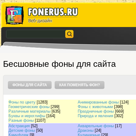
Бесшовные фоны для сайта
ФОНЫ ДЛЯ САЙТА
КАК ПОМЕНЯТЬ ФОН?
Фоны по цвету
[1283]
Анимированные фоны
[124]
Геометрические фоны
[299]
Фоны с животными
[398]
Различные материалы
[635]
Праздничные фоны
[669]
Буквы и иероглифы
[164]
Природа и явления
[302]
Разные фоны
[1107]
Абстракция
[52]
Акварельные фоны
[17]
Детские фоны
[50]
Драконы
[24]
Камуфляж
[9]
Кулинарные
[29]