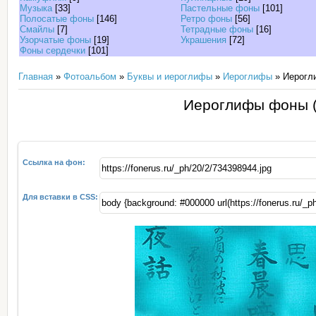
Музыка
[33]
Пастельные фоны
[101]
Полосатые фоны
[146]
Ретро фоны
[56]
Смайлы
[7]
Тетрадные фоны
[16]
Узорчатые фоны
[19]
Украшения
[72]
Фоны сердечки
[101]
Главная
»
Фотоальбом
»
Буквы и иероглифы
»
Иероглифы
» Иерогл
Иероглифы фоны (
Ссылка на фон:
Для вставки в CSS: