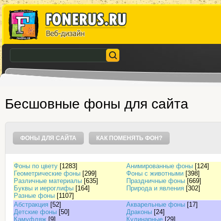
Бесшовные фоны для сайта
ФОНЫ ДЛЯ САЙТА
КАК ПОМЕНЯТЬ ФОН?
Фоны по цвету
[1283]
Анимированные фоны
[124]
Геометрические фоны
[299]
Фоны с животными
[398]
Различные материалы
[635]
Праздничные фоны
[669]
Буквы и иероглифы
[164]
Природа и явления
[302]
Разные фоны
[1107]
Абстракция
[52]
Акварельные фоны
[17]
Детские фоны
[50]
Драконы
[24]
Камуфляж
[9]
Кулинарные
[29]