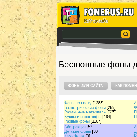
Бесшовные фоны д
ФОНЫ ДЛЯ САЙТА
КАК ПОМЕН
Фоны по цвету
[1283]
А
Геометрические фоны
[299]
Ф
Различные материалы
[635]
П
Буквы и иероглифы
[164]
П
Разные фоны
[1107]
Абстракция
[52]
А
Детские фоны
[50]
Д
Камуфляж
[9]
К