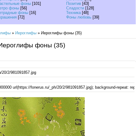
астельные фоны
[101]
Позитив
[43]
етро фоны
[56]
Сладости
[128]
етрадные фоны
[16]
Техника
[48]
крашения
[72]
Фоны любовь
[39]
глифы
»
Иероглифы
» Иероглифы фоны (35)
Иероглифы фоны (35)