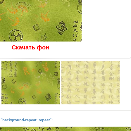
Скачать фон
background-repeat: repeat":