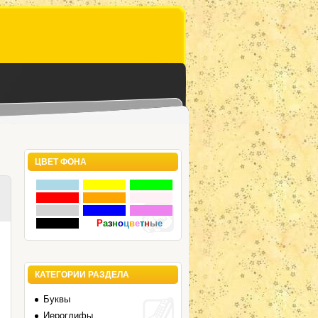
ЦВЕТ ФОНА
Р
а
з
н
о
ц
в
е
т
н
ы
е
КАТЕГОРИИ РАЗДЕЛА
Буквы
Иероглифы