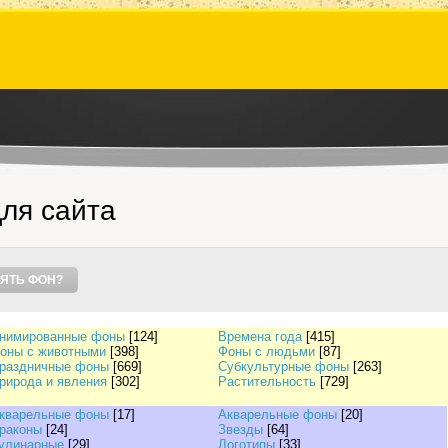
ля сайта
ЯТЬ ФОН?
нимированные фоны
[124]
Времена года
[415]
оны с животными
[398]
Фоны с людьми
[87]
раздничные фоны
[669]
Субкультурные фоны
[263]
рирода и явления
[302]
Растительность
[729]
кварельные фоны
[17]
Акварельные фоны
[20]
раконы
[24]
Звезды
[64]
улинарные
[29]
Логотипы
[33]