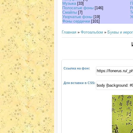
Музыка
[33]
П
Полосатые фоны
[146]
Р
Смайлы
[7]
Т
Узорчатые фоны
[19]
У
Фоны сердечки
[101]
Главная
»
Фотоальбом
»
Буквы и иеро
Ссылка на фон:
Для вставки в CSS: