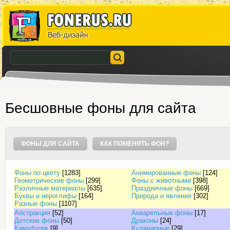
Бесшовные фоны для сайта
ФОНЫ ДЛЯ САЙТА
КАК ПОМЕНЯТЬ ФОН?
Фоны по цвету
[1283]
Анимированные фоны
[124]
Геометрические фоны
[299]
Фоны с животными
[398]
Различные материалы
[635]
Праздничные фоны
[669]
Буквы и иероглифы
[164]
Природа и явления
[302]
Разные фоны
[1107]
Абстракция
[52]
Акварельные фоны
[17]
Детские фоны
[50]
Драконы
[24]
Камуфляж
[9]
Кулинарные
[29]