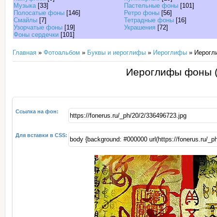
Музыка
[33]
Пастельные фоны
[101]
Полосатые фоны
[146]
Ретро фоны
[56]
Смайлы
[7]
Тетрадные фоны
[16]
Узорчатые фоны
[19]
Украшения
[72]
Фоны сердечки
[101]
Главная
»
Фотоальбом
»
Буквы и иероглифы
»
Иероглифы
» Иерогл
Иероглифы фоны (
Ссылка на фон:
Для вставки в CSS: