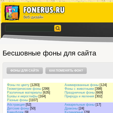
Бесшовные фоны для сайта
ФОНЫ ДЛЯ САЙТА
КАК ПОМЕНЯТЬ ФОН?
Фоны по цвету
[1283]
Анимированные фоны
[124]
Геометрические фоны
[299]
Фоны с животными
[398]
Различные материалы
[635]
Праздничные фоны
[669]
Буквы и иероглифы
[164]
Природа и явления
[302]
Разные фоны
[1107]
Абстракция
[52]
Акварельные фоны
[17]
Детские фоны
[50]
Драконы
[24]
Камуфляж
[9]
Кулинарные
[29]