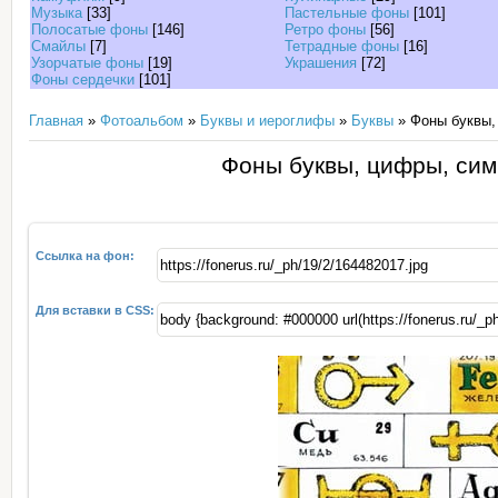
Музыка
[33]
Пастельные фоны
[101]
Полосатые фоны
[146]
Ретро фоны
[56]
Смайлы
[7]
Тетрадные фоны
[16]
Узорчатые фоны
[19]
Украшения
[72]
Фоны сердечки
[101]
Главная
»
Фотоальбом
»
Буквы и иероглифы
»
Буквы
» Фоны буквы,
Фоны буквы, цифры, сим
Ссылка на фон:
Для вставки в CSS: