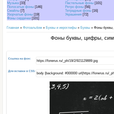
Музыка
[33]
Пастельные фоны
[101]
Полосатые фоны
[146]
Ретро фоны
[56]
Смайлы
[7]
Тетрадные фоны
[16]
Узорчатые фоны
[19]
Украшения
[72]
Фоны сердечки
[101]
Главная
»
Фотоальбом
»
Буквы и иероглифы
»
Буквы
» Фоны буквы,
Фоны буквы, цифры, сим
Ссылка на фон:
Для вставки в CSS: