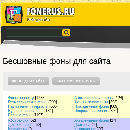
Бесшовные фоны для сайта
ФОНЫ ДЛЯ САЙТА
КАК ПОМЕНЯТЬ ФОН?
Фоны по цвету
[1283]
Анимированные фоны
[124]
Геометрические фоны
[299]
Фоны с животными
[398]
Различные материалы
[635]
Праздничные фоны
[669]
Буквы и иероглифы
[164]
Природа и явления
[302]
Разные фоны
[1107]
Абстракция
[52]
Акварельные фоны
[17]
Детские фоны
[50]
Драконы
[24]
Камуфляж
[9]
Кулинарные
[29]