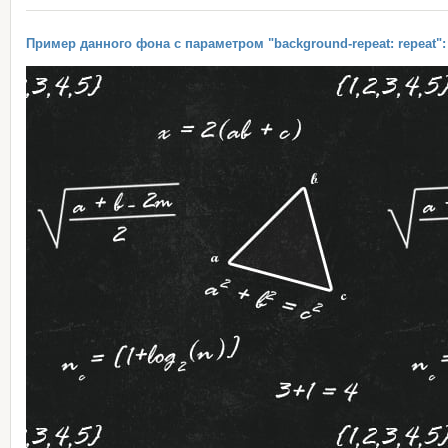
Пример данного фона с параметром "background-repeat: repeat":