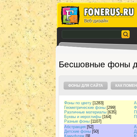
Бесшовные фоны д
ФОНЫ ДЛЯ САЙТА
КАК ПОМЕН
Фоны по цвету
[1283]
А
Геометрические фоны
[299]
Ф
Различные материалы
[635]
П
Буквы и иероглифы
[164]
П
Разные фоны
[1107]
Абстракция
[52]
А
Детские фоны
[50]
Д
Камуфляж
[9]
К