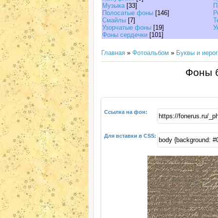
Музыка
[33]
П
Полосатые фоны
[146]
Р
Смайлы
[7]
Т
Узорчатые фоны
[19]
У
Фоны сердечки
[101]
Главная
»
Фотоальбом
»
Буквы и иеро
Фоны б
Ссылка на фон:
Для вставки в CSS: