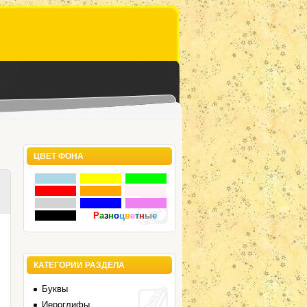
ЦВЕТ ФОНА
Р
а
з
н
о
ц
в
е
т
н
ы
е
КАТЕГОРИИ РАЗДЕЛА
Буквы
Иероглифы