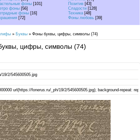
астельные фоны
[101]
Позитив
[43]
етро фоны
[56]
Сладости
[128]
етрадные фоны
[16]
Техника
[48]
крашения
[72]
Фоны любовь
[39]
глифы
»
Буквы
» Фоны буквы, цифры, символы (74)
уквы, цифры, символы (74)