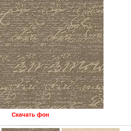
Скачать фон
В реальном размере
532x533
/ 268.4Kb