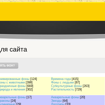
ля сайта
ЯТЬ ФОН?
нимированные фоны
[124]
Времена года
[415]
оны с животными
[398]
Фоны с людьми
[87]
раздничные фоны
[669]
Субкультурные фоны
[263]
рирода и явления
[302]
Растительность
[729]
кварельные фоны
[17]
Акварельные фоны
[20]
раконы
[24]
Звезды
[64]
улинарные
[29]
Логотипы
[33]