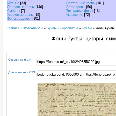
Музыка
[33]
Пастельные фоны
[101]
Полосатые фоны
[146]
Ретро фоны
[56]
Смайлы
[7]
Тетрадные фоны
[16]
Узорчатые фоны
[19]
Украшения
[72]
Фоны сердечки
[101]
Главная
»
Фотоальбом
»
Буквы и иероглифы
»
Буквы
» Фоны буквы,
Фоны буквы, цифры, сим
Ссылка на фон:
Для вставки в CSS: