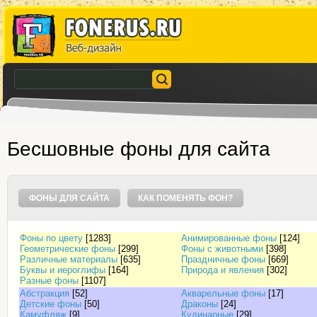
Бесшовные фоны для сайта
ФОНЫ ДЛЯ САЙТА
КАК ПОМЕНЯТЬ ФОН?
Фоны по цвету
[1283]
Анимированные фоны
[124]
Геометрические фоны
[299]
Фоны с животными
[398]
Различные материалы
[635]
Праздничные фоны
[669]
Буквы и иероглифы
[164]
Природа и явления
[302]
Разные фоны
[1107]
Абстракция
[52]
Акварельные фоны
[17]
Детские фоны
[50]
Драконы
[24]
Камуфляж
[9]
Кулинарные
[29]