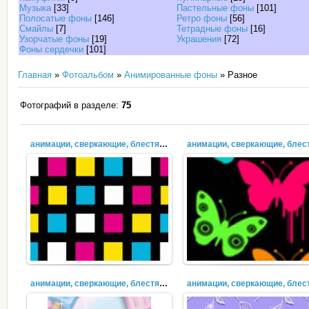
Музыка
[33]
Пастельные фоны
[101]
Полосатые фоны
[146]
Ретро фоны
[56]
Смайлы
[7]
Тетрадные фоны
[16]
Узорчатые фоны
[19]
Украшения
[72]
Фоны сердечки
[101]
Главная
»
Фотоальбом
»
Анимированные фоны
» Разное
Фотографий в разделе:
75
анимации, сверкающие, блестящие (54)
анимации, сверкающие, блестящие (51)