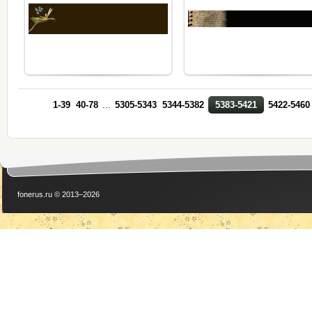
1-39
40-78
...
5305-5343
5344-5382
5383-5421
5422-5460
fonerus.ru © 2013–2026