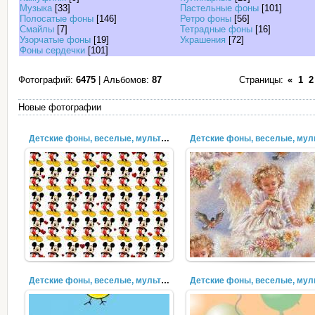
Музыка
[33]
Пастельные фоны
[101]
Полосатые фоны
[146]
Ретро фоны
[56]
Смайлы
[7]
Тетрадные фоны
[16]
Узорчатые фоны
[19]
Украшения
[72]
Фоны сердечки
[101]
Фотографий:
6475
| Альбомов:
87
Страницы:
«
1
2
Новые фотографии
Детские фоны, веселые, мультяшки (38)
Детские фоны, веселые, мультяшки (35)