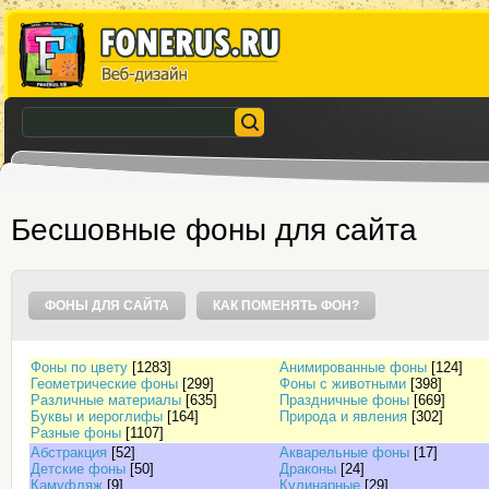
Бесшовные фоны для сайта
ФОНЫ ДЛЯ САЙТА
КАК ПОМЕНЯТЬ ФОН?
Фоны по цвету
[1283]
Анимированные фоны
[124]
Геометрические фоны
[299]
Фоны с животными
[398]
Различные материалы
[635]
Праздничные фоны
[669]
Буквы и иероглифы
[164]
Природа и явления
[302]
Разные фоны
[1107]
Абстракция
[52]
Акварельные фоны
[17]
Детские фоны
[50]
Драконы
[24]
Камуфляж
[9]
Кулинарные
[29]