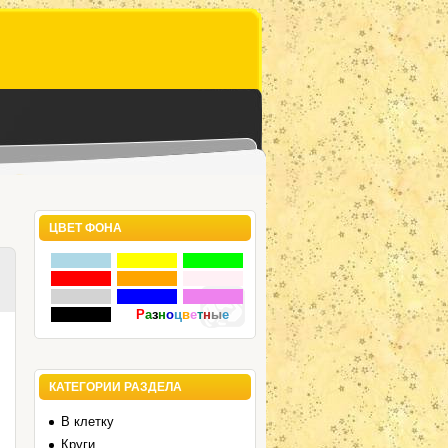
ЦВЕТ ФОНА
Р
а
з
н
о
ц
в
е
т
н
ы
е
КАТЕГОРИИ РАЗДЕЛА
В клетку
Круги