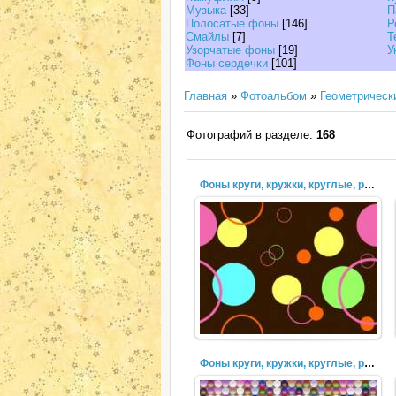
Музыка
[33]
П
Полосатые фоны
[146]
Р
Смайлы
[7]
Т
Узорчатые фоны
[19]
У
Фоны сердечки
[101]
Главная
»
Фотоальбом
»
Геометрическ
Фотографий в разделе:
168
Фоны круги, кружки, круглые, разноцветные, пузыри (48)
Фоны круги, кружки, круглые, разноцветные, пузыри (45)