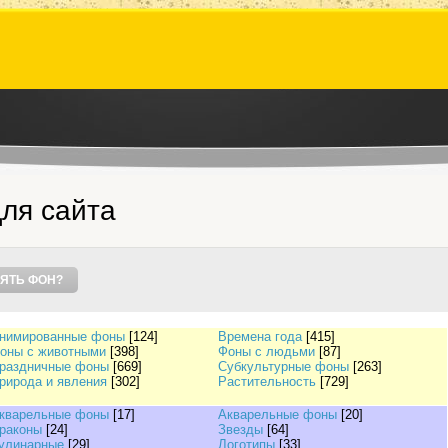
ля сайта
ЯТЬ ФОН?
нимированные фоны
[124]
Времена года
[415]
оны с животными
[398]
Фоны с людьми
[87]
раздничные фоны
[669]
Субкультурные фоны
[263]
рирода и явления
[302]
Растительность
[729]
кварельные фоны
[17]
Акварельные фоны
[20]
раконы
[24]
Звезды
[64]
улинарные
[29]
Логотипы
[33]