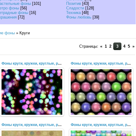
астельные фоны
[101]
Позитив
[43]
етро фоны
[56]
Сладости
[128]
етрадные фоны
[16]
Техника
[48]
крашения
[72]
Фоны любовь
[39]
ие фоны
» Круги
Страницы:
«
1
2
3
4
5
»
Фоны круги, кружки, круглые, разноцветные, пузыри (47)
Фоны круги, кружки, круглые, разноцветные, пузыри (46)
Фоны круги, кружки, круглые, разноцветные, пузыри (44)
Фоны круги, кружки, круглые, разноцветные, пузыри (43)