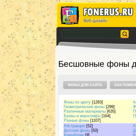
Бесшовные фоны д
ФОНЫ ДЛЯ САЙТА
КАК ПОМЕН
Фоны по цвету
[1283]
А
Геометрические фоны
[299]
Ф
Различные материалы
[635]
П
Буквы и иероглифы
[164]
П
Разные фоны
[1107]
Абстракция
[52]
А
Детские фоны
[50]
Д
Камуфляж
[9]
К