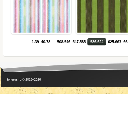
1-39
40-78
...
508-546
547-585
586-624
625-663
66
fonerus.ru © 2013–2026