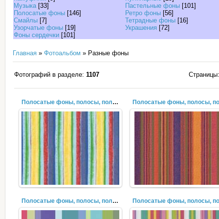
Музыка
[33]
Пастельные фоны
[101]
Полосатые фоны
[146]
Ретро фоны
[56]
Смайлы
[7]
Тетрадные фоны
[16]
Узорчатые фоны
[19]
Украшения
[72]
Фоны сердечки
[101]
Главная
»
Фотоальбом
» Разные фоны
Фотографий в разделе:
1107
Страницы
Полосатые фоны, полосы, полоски, лучи (37)
Полосатые фоны, полосы, полоски, лучи (34)