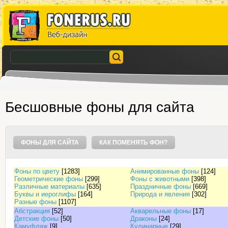
Бесшовные фоны для сайта
ФОНЫ ДЛЯ САЙТА
КАК ПОМЕНЯТЬ ФОН?
Фоны по цвету
[1283]
Анимированные фоны
[124]
Геометрические фоны
[299]
Фоны с животными
[398]
Различные материалы
[635]
Праздничные фоны
[669]
Буквы и иероглифы
[164]
Природа и явления
[302]
Разные фоны
[1107]
Абстракция
[52]
Акварельные фоны
[17]
Детские фоны
[50]
Драконы
[24]
Камуфляж
[9]
Кулинарные
[29]