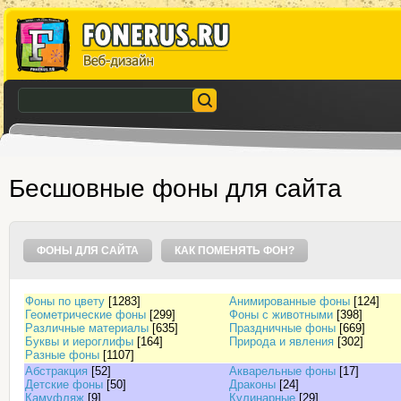
Бесшовные фоны для сайта
ФОНЫ ДЛЯ САЙТА
КАК ПОМЕНЯТЬ ФОН?
Фоны по цвету
[1283]
Анимированные фоны
[124]
Геометрические фоны
[299]
Фоны с животными
[398]
Различные материалы
[635]
Праздничные фоны
[669]
Буквы и иероглифы
[164]
Природа и явления
[302]
Разные фоны
[1107]
Абстракция
[52]
Акварельные фоны
[17]
Детские фоны
[50]
Драконы
[24]
Камуфляж
[9]
Кулинарные
[29]