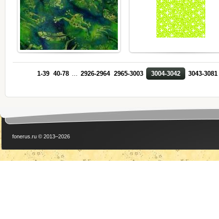
1-39
40-78
...
2926-2964
2965-3003
3004-3042
3043-3081
fonerus.ru © 2013–2026