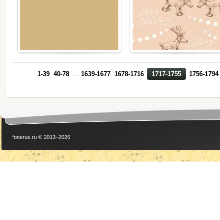
1-39
40-78
...
1639-1677
1678-1716
1717-1755
1756-1794
fonerus.ru © 2013–2026