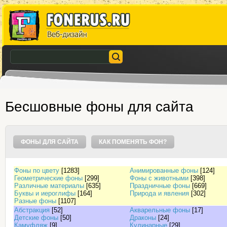
Бесшовные фоны для сайта
ФОНЫ ДЛЯ САЙТА
КАК ПОМЕНЯТЬ ФОН?
Фоны по цвету
[1283]
Анимированные фоны
[124]
Геометрические фоны
[299]
Фоны с животными
[398]
Различные материалы
[635]
Праздничные фоны
[669]
Буквы и иероглифы
[164]
Природа и явления
[302]
Разные фоны
[1107]
Абстракция
[52]
Акварельные фоны
[17]
Детские фоны
[50]
Драконы
[24]
Камуфляж
[9]
Кулинарные
[29]